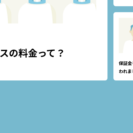
ガスの料金って？
保証金
われま