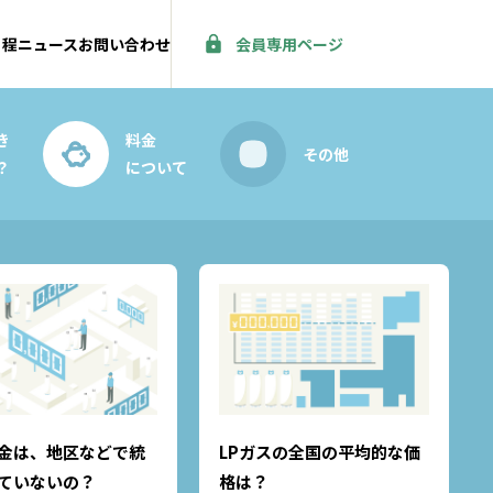
日程
ニュース
お問い合わせ
会員専用ページ
き
料金
その他
？
について
金は、地区などで統
LPガスの全国の平均的な価
ていないの？
格は？