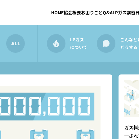
HOME
協会概要
お困りごとQ&A
LPガス講習
LPガス
こんなと
について
どうする
ガス料
一され